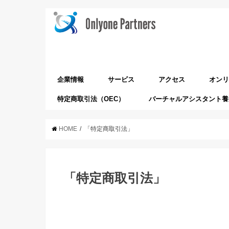
企業情報
サービス
アクセス
オンリ
特定商取引法（OEC）
バーチャルアシスタント養
会社概要
ミッション&行動指針
代表メッセージ
沿革
スクール運営事業
システム販売事業（tebanasu）
HOME
「特定商取引法」
「特定商取引法」