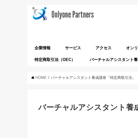
企業情報
サービス
アクセス
オンリ
特定商取引法（OEC）
バーチャルアシスタント養
会社概要
ミッション&行動指針
代表メッセージ
沿革
スクール運営事業
システム販売事業（tebanasu）
HOME
バーチャルアシスタント養成講座「特定商取引法」
バーチャルアシスタント養